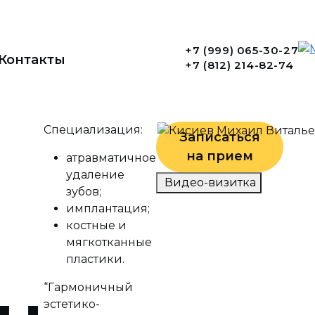
+7 (999) 065-30-27
Контакты
+7 (812) 214-82-74
Пн-Вс 09:30-21:00
Специализация:
Санкт-Петербург, ул. Наличная, д. 22
Записаться
ст. м. Приморская, Василеостровская
на прием
атравматичное
удаление
Видео-визитка
зубов;
имплантация;
костные и
мягкотканные
пластики.
“Гармоничный
эстетико-