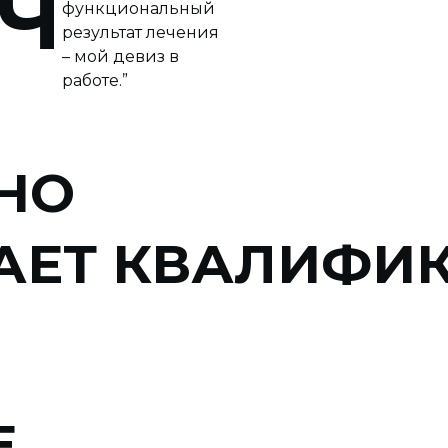
Ч
функциональный
результат лечения
– мой девиз в
работе.”
НО
ЕТ КВАЛИФИ
Е