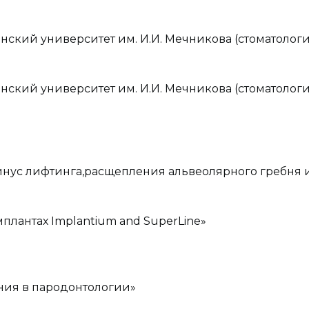
кий университет им. И.И. Мечникова (стоматологи
кий университет им. И.И. Мечникова (стоматолог
нус лифтинга,расщепления альвеолярного гребня и 
лантах Implantium and SuperLine»
ния в пародонтологии»