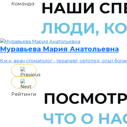
НАШИ СП
Команда
ЛЮДИ, К
Муравьева Мария Анатольевна
К.м.н, врач стоматолог - терапевт, ортопед, опыт боле
ПОСМОТР
Рейтинги
ЧТО О Н